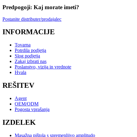
Predpogoji: Kaj morate imeti?
Postanite distributer/prodajalec
INFORMACIJE
Tovarna
Potrdila podjetja
Slog podjetja
Zakaj izbrati nas
Poslanstvo, vizija in vrednote
Hvala
REŠITEV
Agent
OEM/ODM
Pogosta vprašanja
IZDELEK
Masažna pištola s spremenljivo amplitudo