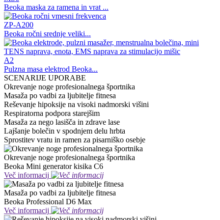
Beoka maska ​​za ramena in vrat ...
ZP-A200
Beoka ročni srednje veliki...
A2
Pulzna masa elektrod Beoka...
SCENARIJE UPORABE
Okrevanje noge profesionalnega športnika
Masaža po vadbi za ljubitelje fitnesa
Reševanje hipoksije na visoki nadmorski višini
Respiratorna podpora starejšim
Masaža za nego lasišča in zdrave lase
Lajšanje bolečin v spodnjem delu hrbta
Sprostitev vratu in ramen za pisarniško osebje
Okrevanje noge profesionalnega športnika
Beoka Mini generator kisika C6
Več informacij
Masaža po vadbi za ljubitelje fitnesa
Beoka Professional D6 Max
Več informacij