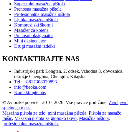
Super mini masažna pištola
Prenosna masažna pištola
Profesionalna masažna pištola
Ljubka masažna pištola
Kompresijski škornji
Masažer za kolena
Prenosni oksigenator
Mini oksigenator
Drugi masažni izdelki
KONTAKTIRAJTE NAS
Industrijski park Longtan, 2. odsek, vzhodna 3. obvoznica,
okrožje Chenghua, Chengdu, Kitajska
Tel.: +8617308029893
info@beoka.com
Kontaktirajte nas
© Avtorske pravice - 2010–2026: Vse pravice pridržane.
Zemljevid
spletnega mesta
Masažna pištola za telo
,
mini masažna pištola
,
Pištola za masažo
mišic
,
Masažna pištola za globoko tkivo
,
Masažna pištola
,
profesionalna masažna pištola
,