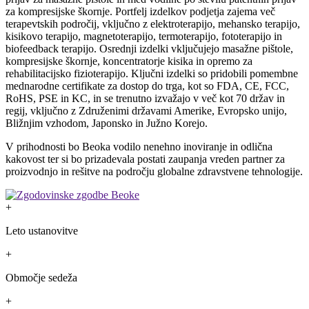
za kompresijske škornje. Portfelj izdelkov podjetja zajema več
terapevtskih področij, vključno z elektroterapijo, mehansko terapijo,
kisikovo terapijo, magnetoterapijo, termoterapijo, fototerapijo in
biofeedback terapijo. Osrednji izdelki vključujejo masažne pištole,
kompresijske škornje, koncentratorje kisika in opremo za
rehabilitacijsko fizioterapijo. Ključni izdelki so pridobili pomembne
mednarodne certifikate za dostop do trga, kot so FDA, CE, FCC,
RoHS, PSE in KC, in se trenutno izvažajo v več kot 70 držav in
regij, vključno z Združenimi državami Amerike, Evropsko unijo,
Bližnjim vzhodom, Japonsko in Južno Korejo.
V prihodnosti bo Beoka vodilo nenehno inoviranje in odlična
kakovost ter si bo prizadevala postati zaupanja vreden partner za
proizvodnjo in rešitve na področju globalne zdravstvene tehnologije.
+
Leto ustanovitve
+
Območje sedeža
+