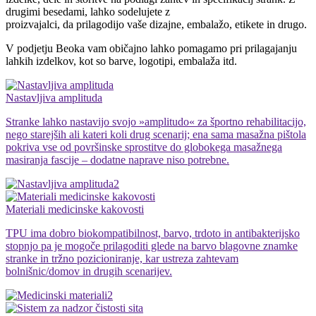
drugimi besedami, lahko sodelujete z
proizvajalci, da prilagodijo vaše dizajne, embalažo, etikete in drugo.
V podjetju Beoka vam običajno lahko pomagamo pri prilagajanju
lahkih izdelkov, kot so barve, logotipi, embalaža itd.
Nastavljiva amplituda
Stranke lahko nastavijo svojo »amplitudo« za športno rehabilitacijo,
nego starejših ali kateri koli drug scenarij; ena sama masažna pištola
pokriva vse od površinske sprostitve do globokega masažnega
masiranja fascije – dodatne naprave niso potrebne.
Materiali medicinske kakovosti
TPU ima dobro biokompatibilnost, barvo, trdoto in antibakterijsko
stopnjo pa je mogoče prilagoditi glede na barvo blagovne znamke
stranke in tržno pozicioniranje, kar ustreza zahtevam
bolnišnic/domov in drugih scenarijev.