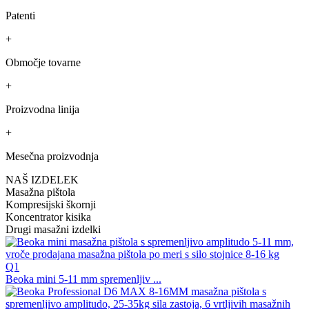
Patenti
+
Območje tovarne
+
Proizvodna linija
+
Mesečna proizvodnja
NAŠ IZDELEK
Masažna pištola
Kompresijski škornji
Koncentrator kisika
Drugi masažni izdelki
Q1
Beoka mini 5-11 mm spremenljiv ...