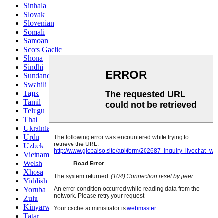
Sinhala
Slovak
Slovenian
Somali
Samoan
Scots Gaelic
Shona
Sindhi
Sundanese
Swahili
Tajik
Tamil
Telugu
Thai
Ukrainian
Urdu
Uzbek
Vietnamese
Welsh
Xhosa
Yiddish
Yoruba
Zulu
Kinyarwanda
Tatar