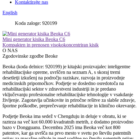
Kontaktirajte nas
English
Koda zaloge: 920199
Mini generator kisika Beoka C6
Kompakten in prenosen visokokoncentriran kisik
O NAS
Zgodovinske zgodbe Beoke
Beoka (koda delnice: 920199) je kitajski proizvajalec inteligentne
rehabilitacijske opreme, uvrščen na seznam A, s skoraj tremi
desetletji izkušenj na področju raziskav, razvoja in proizvodnje
medicinskih pripomočkov. Podjetje se dosledno osredotoča na
rehabilitacijski sektor v zdravstveni industriji in je predano
vključevanju profesionalne rehabilitacijske tehnologije v vsakdanje
življenje. Zagotavlja učinkovite in priročne rešitve za slabše zdravje,
športne poškodbe, preprečevanje rehabilitacije in klinično okrevanje.
Podjetje Beoka ima sedež v Chengduju in deluje v obratu, ki se
razteza na več kot 60.000 kvadratnih metrih, z dodatno proizvodno
bazo v Dongguanu. Decembra 2025 ima Beoka več kot 800
patentov, kar ga uvršča na prvo mesto v svetu po številu patentnih
prijav za masažne pištole in med vodilne po številu patentnih prijav