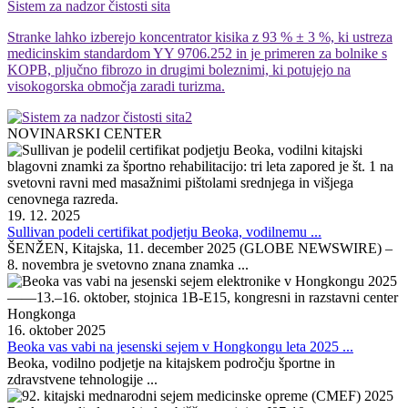
Sistem za nadzor čistosti sita
Stranke lahko izberejo koncentrator kisika z 93 % ± 3 %, ki ustreza
medicinskim standardom YY 9706.252 in je primeren za bolnike s
KOPB, pljučno fibrozo in drugimi boleznimi, ki potujejo na
visokogorska območja zaradi turizma.
NOVINARSKI CENTER
19. 12. 2025
Sullivan podeli certifikat podjetju Beoka, vodilnemu ...
ŠENŽEN, Kitajska, 11. december 2025 (GLOBE NEWSWIRE) –
8. novembra je svetovno znana znamka ...
16. oktober 2025
Beoka vas vabi na jesenski sejem v Hongkongu leta 2025 ...
Beoka, vodilno podjetje na kitajskem področju športne in
zdravstvene tehnologije ...