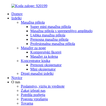
Domov
Izdelki
Masažna pištola
Super mini masažna pištola
Masažna pištola s spremenljivo amplitudo
Ljubka masažna pištola
Prenosna masažna pištola
Profesionalna masažna pištola
Masažer za noge
Kompresijski škornji
Masažer za kolena
Koncentrator kisika
Prenosni oksigenator
Mini oksigenator
Drugi masažni izdelki
Novice
O nas
Poslanstvo, vizija in vrednote
Zakaj izbrati nas
Potrdila podjetja
Pogosta vprašanja
Tovarna