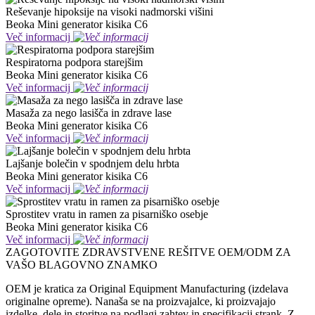
Reševanje hipoksije na visoki nadmorski višini
Beoka Mini generator kisika C6
Več informacij
Respiratorna podpora starejšim
Beoka Mini generator kisika C6
Več informacij
Masaža za nego lasišča in zdrave lase
Beoka Mini generator kisika C6
Več informacij
Lajšanje bolečin v spodnjem delu hrbta
Beoka Mini generator kisika C6
Več informacij
Sprostitev vratu in ramen za pisarniško osebje
Beoka Mini generator kisika C6
Več informacij
ZAGOTOVITE ZDRAVSTVENE REŠITVE OEM/ODM ZA
VAŠO BLAGOVNO ZNAMKO
OEM je kratica za Original Equipment Manufacturing (izdelava
originalne opreme). Nanaša se na proizvajalce, ki proizvajajo
izdelke, dele in storitve na podlagi zahtev in specifikacij strank. Z